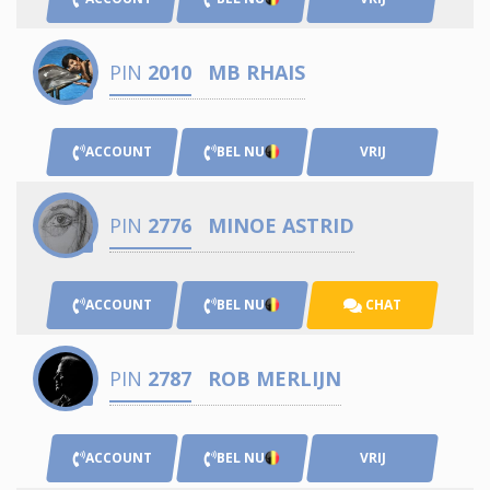
PIN
2010
MB RHAIS
ACCOUNT
BEL NU
VRIJ
PIN
2776
MINOE ASTRID
ACCOUNT
BEL NU
CHAT
PIN
2787
ROB MERLIJN
ACCOUNT
BEL NU
VRIJ