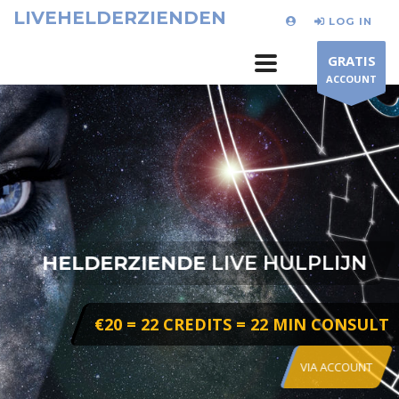
LIVEHELDERZIENDEN
LOG IN
GRATIS
ACCOUNT
HELDERZIENDE
LIVE HULPLIJN
€20 = 22 CREDITS = 22 MIN CONSULT
VIA ACCOUNT