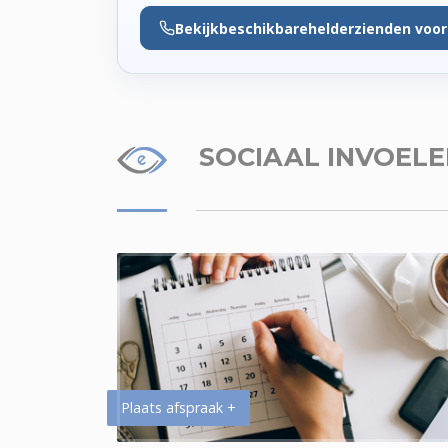
Bekijk
beschikbare
helderzienden voor
SOCIAAL INVOEL
Plaats afspraak +