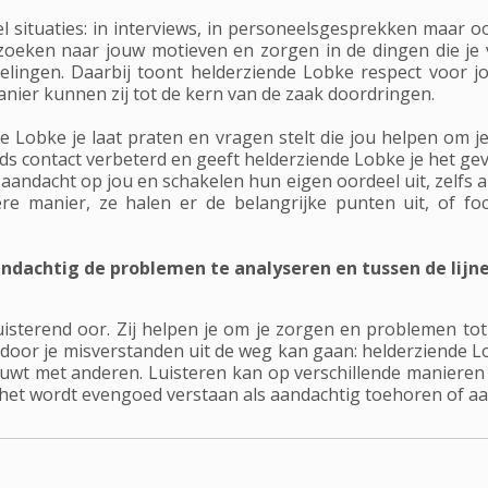
eel situaties: in interviews, in personeelsgesprekken maar 
zoeken naar jouw motieven en zorgen in de dingen die je ve
lingen. Daarbij toont helderziende Lobke respect voor 
anier kunnen zij tot de kern van de zaak doordringen.
nde Lobke je laat praten en vragen stelt die jou helpen om
ijds contact verbeterd en geeft helderziende Lobke je het ge
aandacht op jou en schakelen hun eigen oordeel uit, zelfs al
e manier, ze halen er de belangrijke punten uit, of foc
andachtig de problemen te analyseren en tussen de lij
isterend oor. Zij helpen je om je zorgen en problemen tot 
or je misverstanden uit de weg kan gaan: helderziende Lobk
wt met anderen. Luisteren kan op verschillende manieren 
het wordt evengoed verstaan als aandachtig toehoren of a