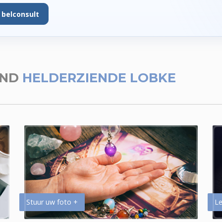
 belconsult
END
HELDERZIENDE LOBKE
Stuur uw foto +
Le