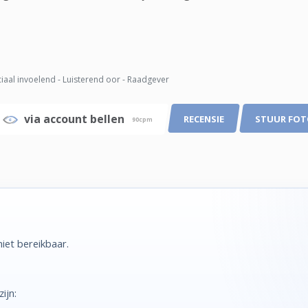
iaal invoelend - Luisterend oor - Raadgever
via account bellen
RECENSIE
STUUR FO
90cpm
iet bereikbaar.
ijn: