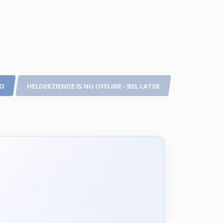
TO
HELDERZIENDE IS NU OFFLINE - BEL LATER