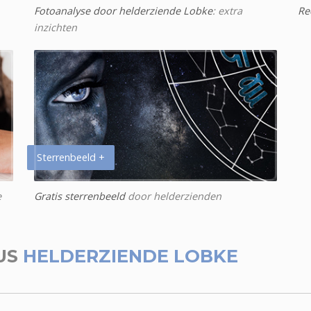
Fotoanalyse door helderziende Lobke
: extra
Re
inzichten
Sterrenbeeld +
e
Gratis sterrenbeeld
door helderzienden
US
HELDERZIENDE LOBKE