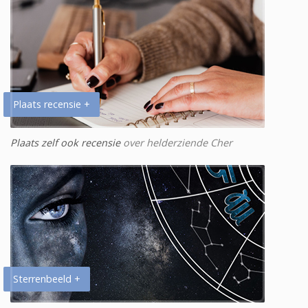
Plaats recensie +
Plaats zelf ook recensie
over helderziende Cher
Sterrenbeeld +