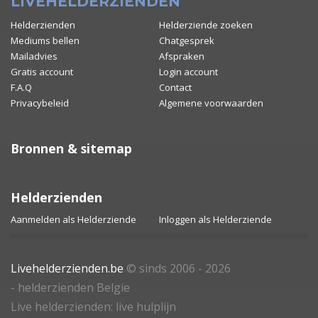
LIVEHELDERZIENDEN
Helderzienden
Helderziende zoeken
Mediums bellen
Chatgesprek
Mailadvies
Afspraken
Gratis account
Login account
F.A.Q
Contact
Privacybeleid
Algemene voorwaarden
Bronnen & sitemap
Helderzienden
Aanmelden als Helderziende
Inloggen als Helderziende
Livehelderzienden.be
© sinds 2006 - 2026
- helderzienden Belgie
Live helderzienden: live hulplijn