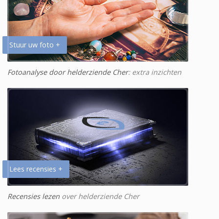
Stuur uw foto +
Fotoanalyse door helderziende Cher
: extra inzichten
Lees recensies +
Recensies lezen
over helderziende Cher