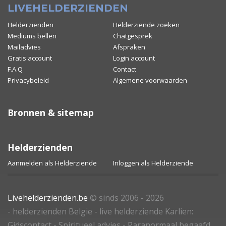
LIVEHELDERZIENDEN
Helderzienden
Helderziende zoeken
Mediums bellen
Chatgesprek
Mailadvies
Afspraken
Gratis account
Login account
F.A.Q
Contact
Privacybeleid
Algemene voorwaarden
Bronnen & sitemap
Helderzienden
Aanmelden als Helderziende
Inloggen als Helderziende
Livehelderzienden.be
© sinds 2006 - 2026
- helderzienden Belgie - live helderziende Karlien:
Gidscontact - Spiritueel advies - Paranormaal begaafd