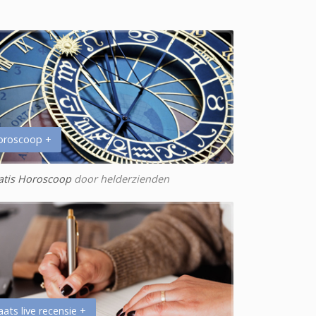
oroscoop +
atis Horoscoop
door helderzienden
aats live recensie +