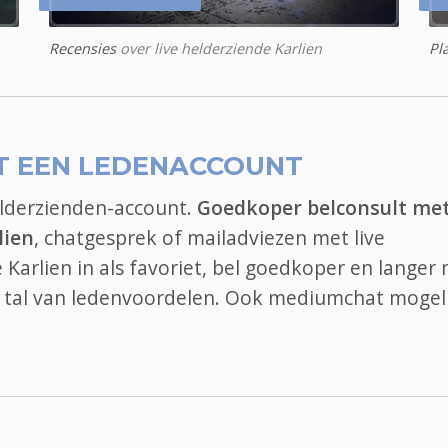
Recensies
over live helderziende Karlien
Pl
T EEN LEDENACCOUNT
elderzienden-account.
Goedkoper belconsult me
lien
, chatgesprek of mailadviezen met live
e Karlien in als favoriet, bel goedkoper en langer
an tal van ledenvoordelen. Ook
mediumchat
mogeli