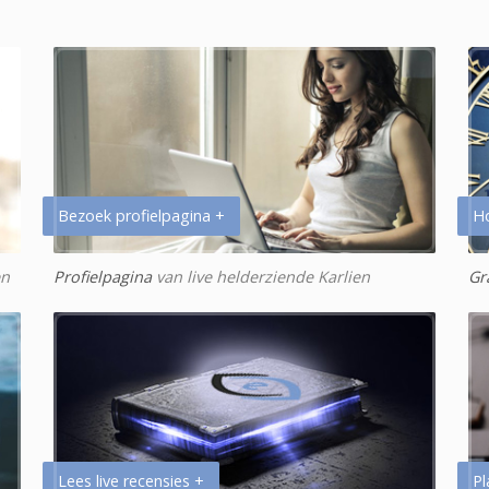
Bezoek profielpagina +
H
en
Profielpagina
van live helderziende Karlien
Gr
Lees live recensies +
Pl