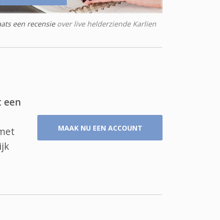
aats een recensie
over live helderziende Karlien
t een
MAAK NU EEN ACCOUNT
 met
jk