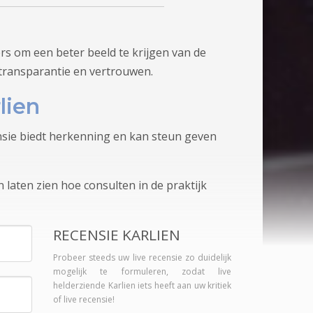
rs om een beter beeld te krijgen van de
 transparantie en vertrouwen.
lien
ensie biedt herkenning en kan steun geven
 laten zien hoe consulten in de praktijk
RECENSIE KARLIEN
Probeer steeds uw live recensie zo duidelijk
mogelijk te formuleren, zodat live
helderziende Karlien iets heeft aan uw kritiek
of live recensie!