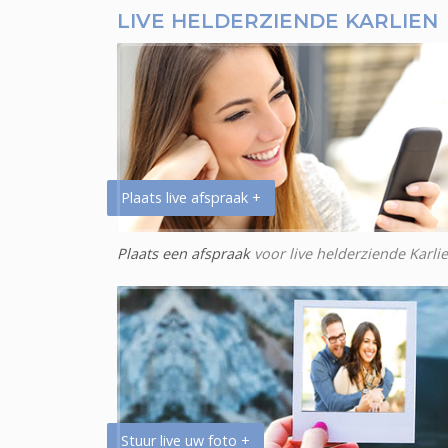
LIVE HELDERZIENDE KARLIEN
Plaats live afspraak +
Plaats een afspraak
voor live helderziende Karli
Stuur live uw foto +