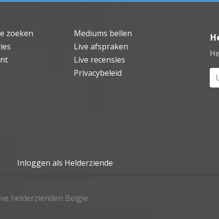
de zoeken
Mediums bellen
He
ies
Live afspraken
He
nt
Live recensies
Privacybeleid
Uw
Inloggen als Helderziende
live helderzienden Belgie