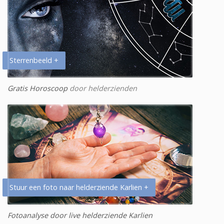
Sterrenbeeld +
Gratis Horoscoop
door helderzienden
Stuur een foto naar helderziende Karlien +
Fotoanalyse door live helderziende Karlien