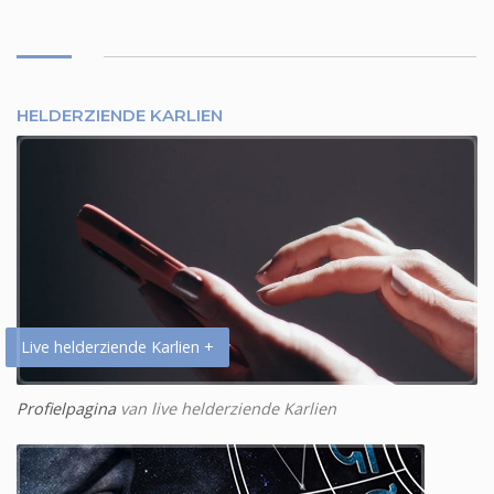
HELDERZIENDE KARLIEN
Live helderziende Karlien +
Profielpagina
van live helderziende Karlien