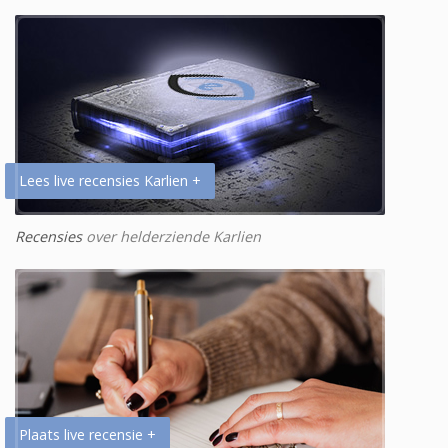
Lees live recensies Karlien +
Recensies
over helderziende Karlien
Plaats live recensie +