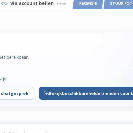
via account bellen
RECENSIE
STUUR FO
90cpm
iet bereikbaar.
ijn:
r chatgesprek
Bekijk
beschikbare
helderzienden voor 