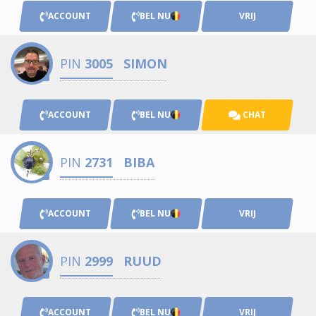
ACCOUNT
BEL NU
VRIJ
PIN
3005
SIMON
ACCOUNT
BEL NU
CHAT
PIN
2731
BIBA
ACCOUNT
BEL NU
VRIJ
PIN
2999
RUUD
ACCOUNT
BEL NU
VRIJ