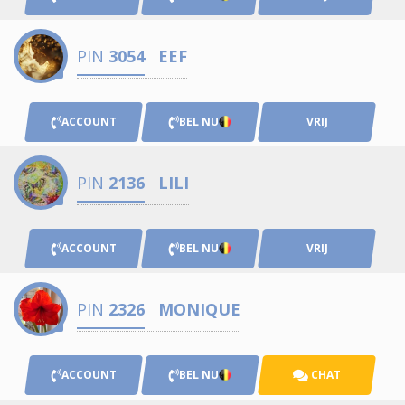
PIN
3054
EEF
ACCOUNT
BEL NU
VRIJ
PIN
2136
LILI
ACCOUNT
BEL NU
VRIJ
PIN
2326
MONIQUE
ACCOUNT
BEL NU
CHAT