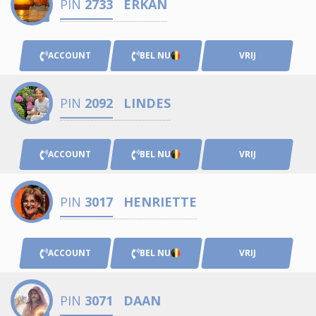
PIN
2733
ERKAN
ACCOUNT
BEL NU
VRIJ
PIN
2092
LINDES
ACCOUNT
BEL NU
VRIJ
PIN
3017
HENRIETTE
ACCOUNT
BEL NU
VRIJ
PIN
3071
DAAN