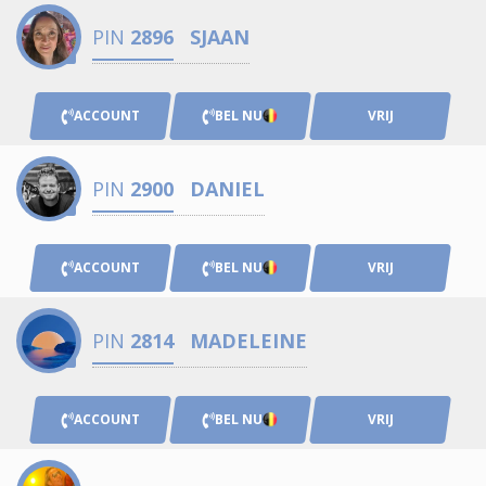
PIN
2896
SJAAN
ACCOUNT
BEL NU
VRIJ
PIN
2900
DANIEL
ACCOUNT
BEL NU
VRIJ
PIN
2814
MADELEINE
ACCOUNT
BEL NU
VRIJ