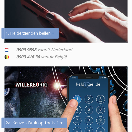
1. Helderzienden bellen +
0909 9898
vanuit Nederland
0903 416 36
vanuit België
2a. Keuze - Druk op toets 1 +