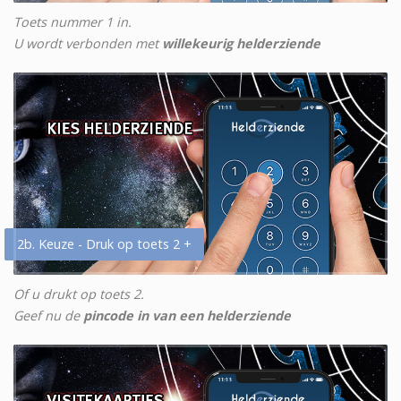
Toets nummer 1 in.
U wordt verbonden met
willekeurig helderziende
2b. Keuze - Druk op toets 2 +
Of u drukt op toets 2.
Geef nu de
pincode in van een helderziende