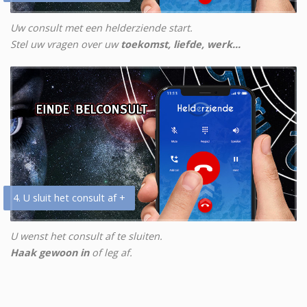
Uw consult met een helderziende start.
Stel uw vragen over uw
toekomst, liefde, werk...
4. U sluit het consult af +
U wenst het consult af te sluiten.
Haak gewoon in
of leg af.