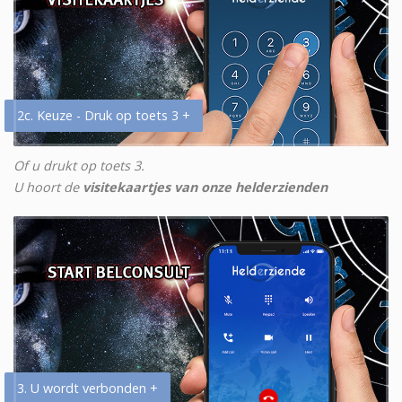
2c. Keuze - Druk op toets 3 +
Of u drukt op toets 3.
U hoort de
visitekaartjes van onze helderzienden
3. U wordt verbonden +