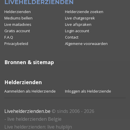
LIVEHELDERZIENDEN
Helderzienden
Helderziende zoeken
Mediums bellen
Live chatgesprek
Live mailadvies
Live afspraken
Gratis account
Login account
F.A.Q
Contact
Privacybeleid
Algemene voorwaarden
Bronnen & sitemap
Helderzienden
Aanmelden als Helderziende
Inloggen als Helderziende
Livehelderzienden.be
© sinds 2006 - 2026
- live helderzienden Belgie
Live helderzienden: live hulplijn