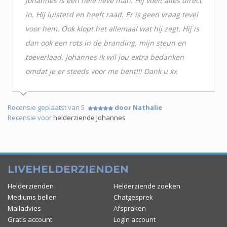
Johannes is een hele lieve man. Hij voelt alles direct
in. Hij luisterd en heeft raad. Er is geen vraag tevel
voor hem. Ook klopt het allemaal wat hij zegt. Hij is
dan ook een rots in de branding, mijn steun en
toeverlaad. Johannes ik wil jou extra bedanken
omdat je er steeds voor me bent!!! Dank u xx
Recensie geplaatst van 5
door Nathalie
Recensie voor
helderziende Johannes
LIVEHELDERZIENDEN
Helderzienden
Helderziende zoeken
Mediums bellen
Chatgesprek
Mailadvies
Afspraken
Gratis account
Login account