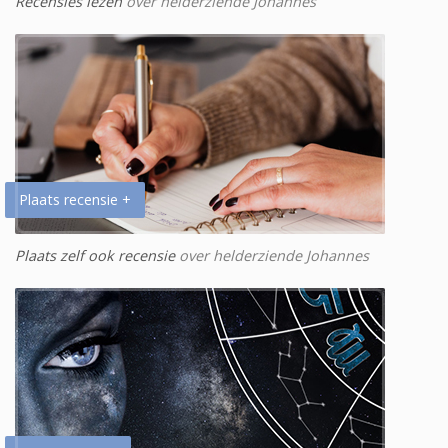
Recensies lezen
over helderziende Johannes
Plaats recensie +
Plaats zelf ook recensie
over helderziende Johannes