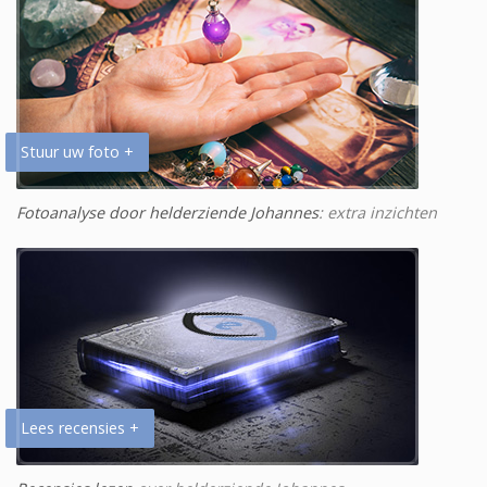
Stuur uw foto +
Fotoanalyse door helderziende Johannes
: extra inzichten
Lees recensies +