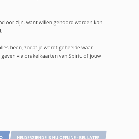
rend oor zijn, want willen gehoord worden kan
t.
alles heen, zodat je wordt geheelde waar
 geven via orakelkaarten van Spirit, of jouw
TO
HELDERZIENDE IS NU OFFLINE - BEL LATER