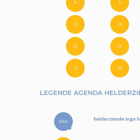
8
9
15
16
22
23
29
30
LEGENDE AGENDA HELDERZI
helderziende Inge h
DAG