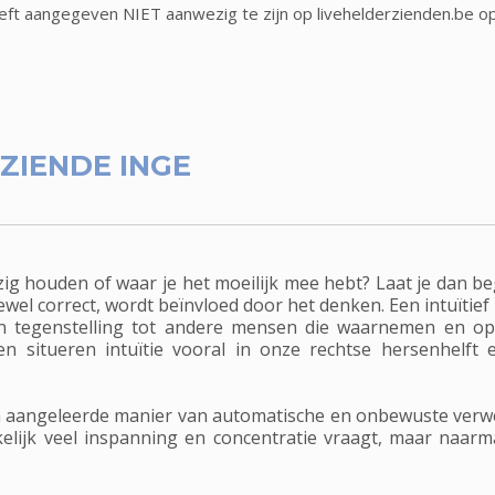
eft aangegeven NIET aanwezig te zijn op livehelderzienden.be o
ZIENDE INGE
bezig houden of waar je het moeilijk mee hebt? Laat je dan be
hoewel correct, wordt beïnvloed door het denken. Een intuïtief
in tegenstelling tot andere mensen die waarnemen en o
en situeren intuïtie vooral in onze rechtse hersenhelf
 een aangeleerde manier van automatische en onbewuste verw
nkelijk veel inspanning en concentratie vraagt, maar naar