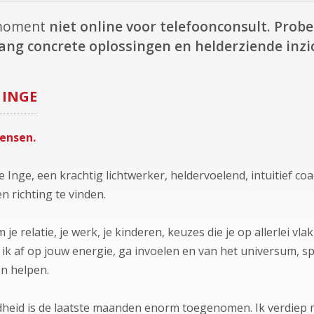
t moment
niet online voor telefoonconsult.
Probee
ang concrete oplossingen en helderziende inzi
INGE
mensen.
 Inge, een krachtig lichtwerker, heldervoelend, intuitief co
n richting te vinden.
m je relatie, je werk, je kinderen, keuzes die je op allerlei v
 ik af op jouw energie, ga invoelen en van het universum, sp
n helpen.
dheid is de laatste maanden enorm toegenomen. Ik verdiep m