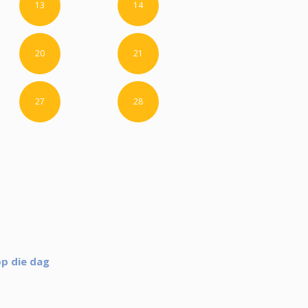
13
14
20
21
27
28
op die dag