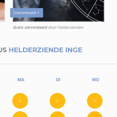
Sterrenbeeld +
Gratis sterrenbeeld
door helderzienden
US
HELDERZIENDE INGE
MA
DI
WO
3
4
5