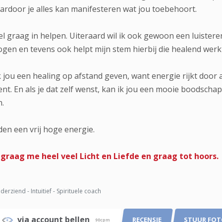
rdoor je alles kan manifesteren wat jou toebehoort.
heel graag in helpen. Uiteraard wil ik ook gewoon een luiste
gen en tevens ook helpt mijn stem hierbij die healend werk
k jou een healing op afstand geven, want energie rijkt door 
t. En als je dat zelf wenst, kan ik jou een mooie boodschap
n.
den een vrij hoge energie.
el graag me heel veel Licht en Liefde en graag tot hoors.
derziend - Intuitief - Spirituele coach
via account bellen
RECENSIE
STUUR FO
90cpm