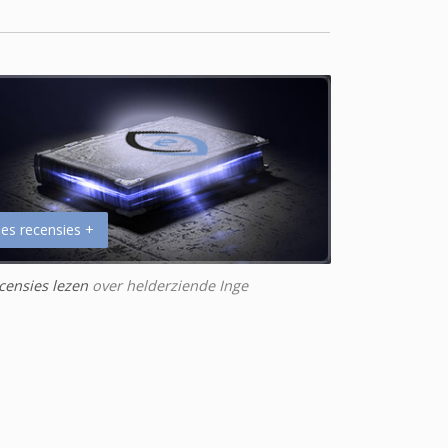
es recensies +
censies lezen
over helderziende Inge