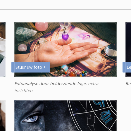
Stuur uw foto +
Le
Fotoanalyse door helderziende Inge
: extra
Re
inzichten