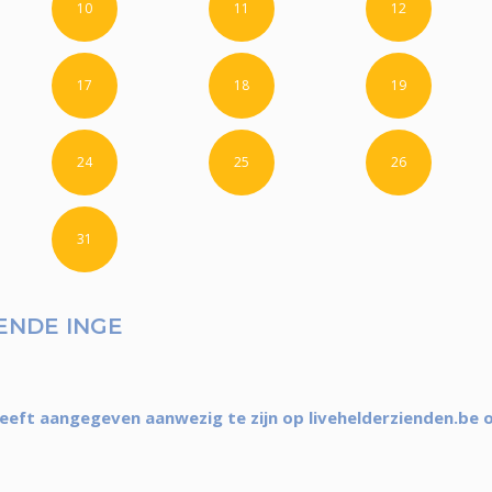
10
11
12
17
18
19
24
25
26
31
ENDE INGE
eeft aangegeven aanwezig te zijn op livehelderzienden.be 