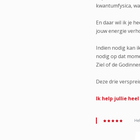
kwantumfysica, waa
En daar wil ik je 
jouw energie verho
Indien nodig kan i
nodig op dat momen
Ziel of de Godinne
Deze drie versprei
Ik help jullie he
Hel