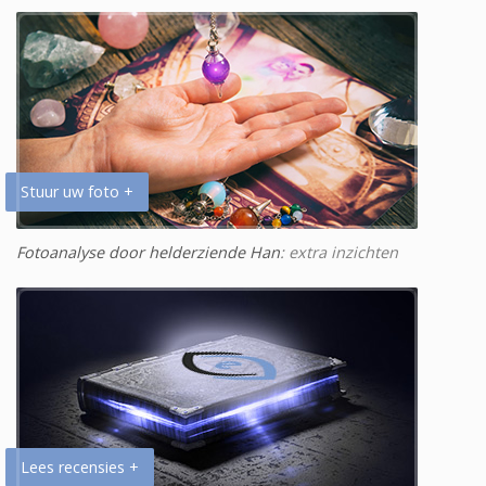
Stuur uw foto +
Fotoanalyse door helderziende Han
: extra inzichten
Lees recensies +