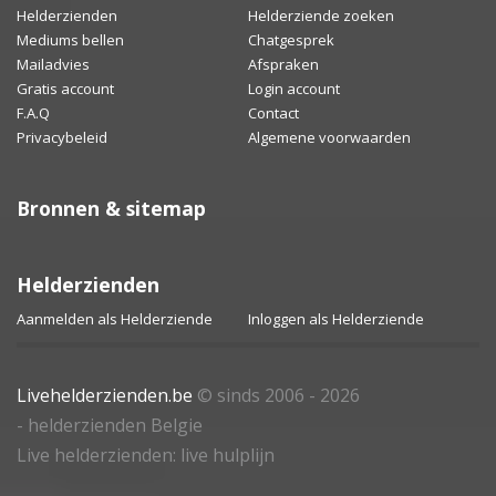
Helderzienden
Helderziende zoeken
Mediums bellen
Chatgesprek
Mailadvies
Afspraken
Gratis account
Login account
F.A.Q
Contact
Privacybeleid
Algemene voorwaarden
Bronnen & sitemap
Helderzienden
Aanmelden als Helderziende
Inloggen als Helderziende
Livehelderzienden.be
© sinds 2006 - 2026
- helderzienden Belgie
Live helderzienden: live hulplijn