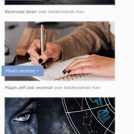
Recensies lezen
over helderziende Han
Plaats recensie +
Plaats zelf ook recensie
over helderziende Han