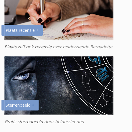
Plaats recensie +
Plaats zelf ook recensie
over helderziende Bernadette
Sterrenbeeld +
Gratis sterrenbeeld
door helderzienden