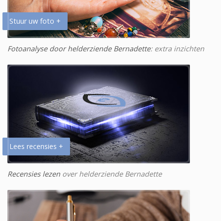
Stuur uw foto +
Fotoanalyse door helderziende Bernadette
: extra inzichten
Lees recensies +
Recensies lezen
over helderziende Bernadette