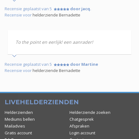
Recensie geplaatst van 5
door jacq.
Recensie voor
helderziende Bernadette
To the point en eerlijk! een aanrader!
Recensie geplaatst van 5
door Martine
Recensie voor
helderziende Bernadette
LIVEHELDERZIENDEN
Helderzienden
Helderziende zoeken
Mediums bellen
Chatgesprek
Mailadvies
Afspraken
Gratis account
Login account