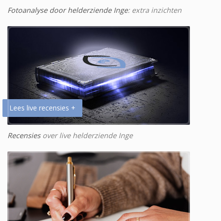
Fotoanalyse door helderziende Inge
: extra inzichten
Lees live recensies +
Recensies
over live helderziende Inge