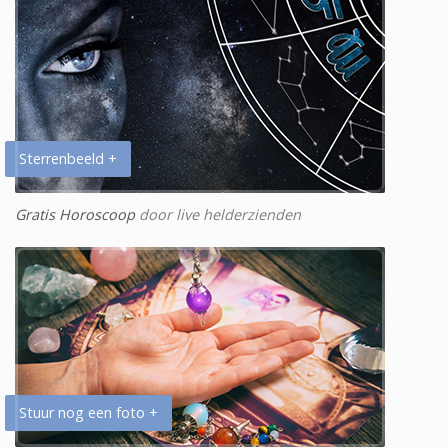
Sterrenbeeld +
Gratis Horoscoop
door live helderzienden
Stuur nog een foto +