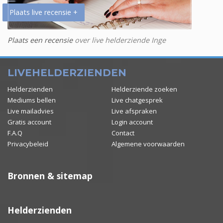
Plaats live recensie +
Plaats een recensie
over live helderziende Inge
LIVEHELDERZIENDEN
Helderzienden
Helderziende zoeken
Mediums bellen
Live chatgesprek
Live mailadvies
Live afspraken
Gratis account
Login account
F.A.Q
Contact
Privacybeleid
Algemene voorwaarden
Bronnen & sitemap
Helderzienden