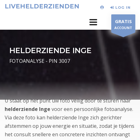
LIVEHELDERZIENDEN
LOG IN
GRATIS
ACCOUNT
HELDERZIENDE INGE
FOTOANALYSE - PIN 3007
U staat op het punt uw foto veilig door te sturen naar
helderziende Inge
voor een persoonlijke fotoanalyse.
Via deze foto kan helderziende Inge zich gerichter
afstemmen op jouw energie en situatie, zodat je tijdens
het consult snellere en concretere inzichten ontvangt