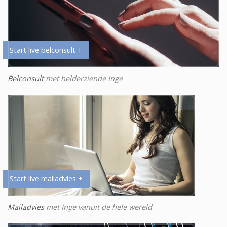
Start live belconsult +
Belconsult
met helderziende Inge
Start live mailadvies +
Mailadvies
met Inge vanuit de hele wereld