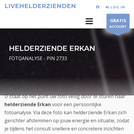
LIVEHELDERZIENDEN
LOG IN
GRATIS
ACCOUNT
HELDERZIENDE ERKAN
FOTOANALYSE - PIN 2733
U staat op het punt uw foto veilig door te sturen naar
helderziende Erkan
voor een persoonlijke
fotoanalyse. Via deze foto kan helderziende Erkan zich
gerichter afstemmen op jouw energie en situatie, zodat
je tijdens het consult snellere en concretere inzichten