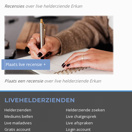
Recensies
over live helderziende Erkan
Plaats live recensie +
Plaats een recensie
over live helderziende Erkan
LIVEHELDERZIENDEN
Helderzienden
Helderziende zoeken
Mediums bellen
Live chatgesprek
Live mailadvies
Live afspraken
Gratis account
Login account