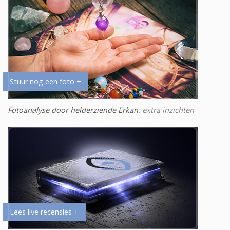
Stuur nog een foto +
Fotoanalyse door helderziende Erkan
: extra inzichten
Lees live recensies +