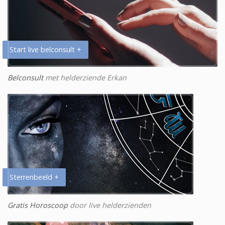
Start live belconsult +
Belconsult
met helderziende Erkan
Sterrenbeeld +
Gratis Horoscoop
door live helderzienden