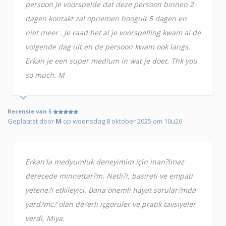
persoon Je voorspelde dat deze persoon binnen 2
dagen kontakt zal opnemen hooguit 5 dagen en
niet meer . Je raad het al je voorspelling kwam al de
volgende dag uit en de persoon kwam ook langs.
Erkan je een super medium in wat je doet. Thk you
so much. M
Recensie van 5
Geplaatst door
M
op woensdag 8 oktober 2025 om 10u26
Erkan'la medyumluk deneyimim için inan?lmaz
derecede minnettar?m. Netli?i, basireti ve empati
yetene?i etkileyici. Bana önemli hayat sorular?mda
yard?mc? olan de?erli içgörüler ve pratik tavsiyeler
verdi, Miya.