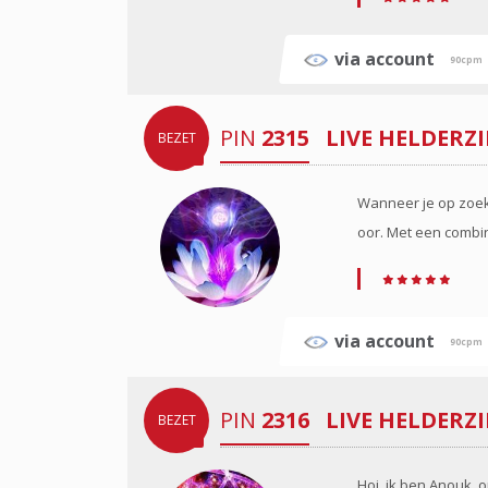
via account
90cpm
PIN
2315
LIVE HELDERZ
BEZET
Wanneer je op zoek 
oor. Met een combin
via account
90cpm
PIN
2316
LIVE HELDERZ
BEZET
Hoi, ik ben Anouk, 