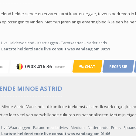
elend helderziende en ervaren tarot kaarten legger, tevens bedreven in he
 oplossingen te vinden. Met mijn jarenlange ervaring bied ik je een help
Live Heldervoelend - Kaartleggen - Tarotkaarten - Nederlands
Laatste helderziende live consult was vandaag om 00:51
0903 416 36
CHAT
RECENSIE
pm
150cpm
IENDE
MINOE ASTRID
 Minoe Astrid. Van kinds af kon ik de toekomst al zien. Ik werk dagelijks 
en leer veel van verschillende culturen en nationaliteiten. Met mijn eige
Live Waarzeggen - Paranormaal advies - Medium - Nederlands - Frans - Spaans 
Laatste helderziende live consult was vandaag om 01:06