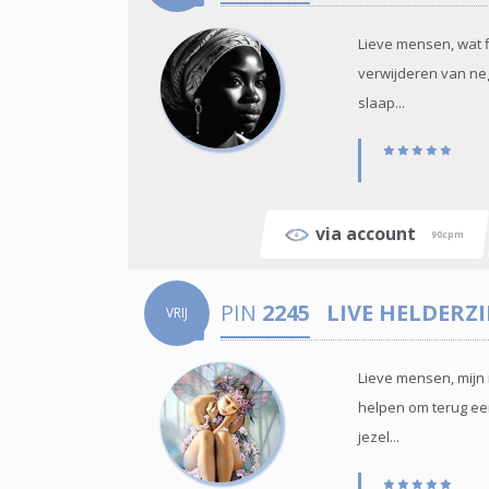
Lieve mensen, wat f
verwijderen van nega
slaap...
via account
90cpm
PIN
2245
LIVE HELDERZ
VRIJ
Lieve mensen, mijn 
helpen om terug een
jezel...