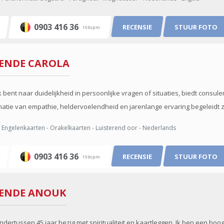
0903 416 36
RECENSIE
STUUR FOTO
150cpm
IENDE
CAROLA
bent naar duidelijkheid in persoonlijke vragen of situaties, biedt consulen
atie van empathie, heldervoelendheid en jarenlange ervaring begeleidt zij j
Engelenkaarten - Orakelkaarten - Luisterend oor - Nederlands
0903 416 36
RECENSIE
STUUR FOTO
150cpm
IENDE
ANOUK
ondertussen 45 jaar bezig met spiritualiteit en kaartleggen. Ik ben een ho