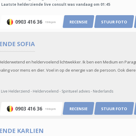
Laatste helderziende live consult was vandaag om 01:45
0903 416 36
RECENSIE
STUUR FOTO
150cpm
IENDE
SOFIA
a. Helderwetend en heldervoelend lichtwekker. Ik ben een Medium en Para
aling voor mens en dier. Voel in op de energie van de persoon. Ook dieren
Live Helderziend - Heldervoelend - Spiritueel advies - Nederlands
0903 416 36
RECENSIE
STUUR FOTO
150cpm
IENDE
KARLIEN