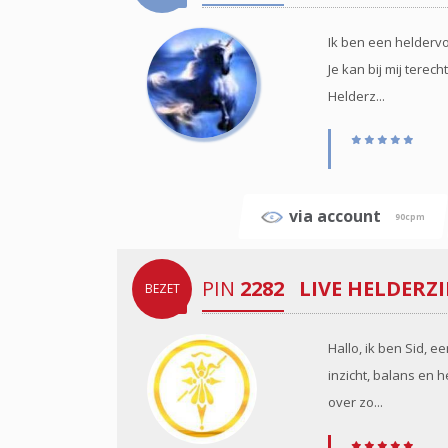
Ik ben een helderv
Je kan bij mij terec
Helderz...
via account
90cpm
PIN
2282
LIVE HELDERZ
BEZET
Hallo, ik ben Sid, 
inzicht, balans en
over zo...