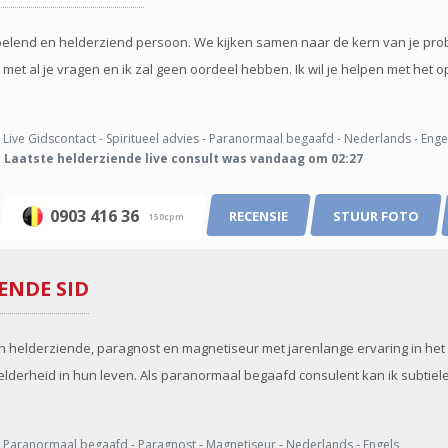
oelend en helderziend persoon. We kijken samen naar de kern van je p
ht met al je vragen en ik zal geen oordeel hebben. Ik wil je helpen met het 
Live Gidscontact - Spiritueel advies - Paranormaal begaafd - Nederlands - Enge
Laatste helderziende live consult was vandaag om 02:27
0903 416 36
RECENSIE
STUUR FOTO
150cpm
IENDE
SID
een hel­derziende, paragnost en magnetiseur met jarenlange ervaring in he
 helderheid in hun leven. Als paranormaal begaafd consulent kan ik subt
Paranormaal begaafd - Paragnost - Magnetiseur - Nederlands - Engels