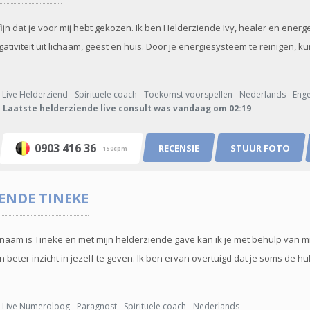
ijn dat je voor mij hebt gekozen. Ik ben Helderziende Ivy, healer en energe
tiviteit uit lichaam, geest en huis. Door je energiesysteem te reinigen, k
Live Helderziend - Spirituele coach - Toekomst voorspellen - Nederlands - Enge
Laatste helderziende live consult was vandaag om 02:19
0903 416 36
RECENSIE
STUUR FOTO
150cpm
IENDE
TINEKE
naam is Tineke en met mijn helderziende gave kan ik je met behulp van 
 beter inzicht in jezelf te geven. Ik ben ervan overtuigd dat je soms de 
Live Numeroloog - Paragnost - Spirituele coach - Nederlands