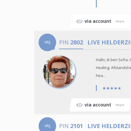
via account
90cpm
PIN
2802
LIVE HELDERZ
VRIJ
Hallo, ik ben Sofi
Healing. Afstandshe
hea...
via account
90cpm
PIN
2101
LIVE HELDERZ
VRIJ