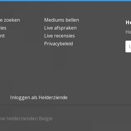
de zoeken
Mediums bellen
He
ies
Live afspraken
He
nt
Live recensies
Privacybeleid
Uw
Inloggen als Helderziende
live helderzienden Belgie