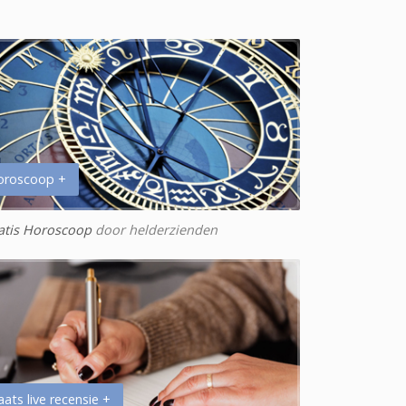
oroscoop +
atis Horoscoop
door helderzienden
aats live recensie +