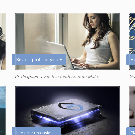
Bezoek profielpagina +
H
Profielpagina
van live helderziende Malie
Gr
Lees live recensies +
Pl