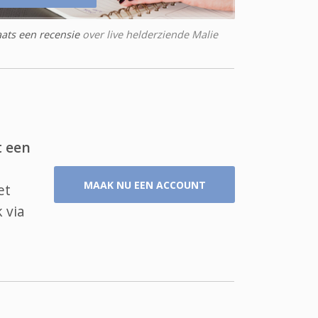
aats een recensie
over live helderziende Malie
t een
MAAK NU EEN ACCOUNT
et
 via