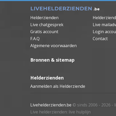
LIVEHELDERZIENDEN
.be
Helderzienden
Helderzien
Live chatgesprek
Live mailadv
Gratis account
Login accou
F.A.Q
Contact
Algemene voorwaarden
Bronnen & sitemap
Helderzienden
Aanmelden als Helderziende
Livehelderzienden.be
© sinds 2006 - 2026
- 
Live helderzienden: live hulplijn