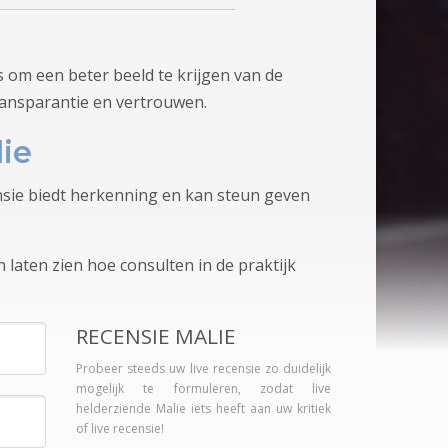
 om een beter beeld te krijgen van de
ransparantie en vertrouwen.
ie
ensie biedt herkenning en kan steun geven
 laten zien hoe consulten in de praktijk
RECENSIE MALIE
Probeer steeds uw live recensie zo duidelijk
mogelijk te formuleren, zodat live
helderziende Malie iets heeft aan uw kritiek
of live recensie!