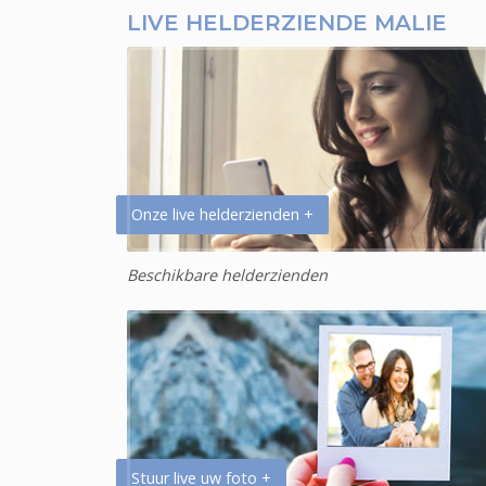
LIVE HELDERZIENDE MALIE
Onze live helderzienden +
Beschikbare helderzienden
Stuur live uw foto +