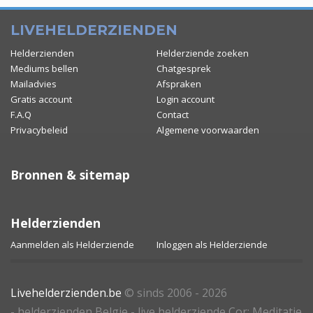
LIVEHELDERZIENDEN
Helderzienden
Helderziende zoeken
Mediums bellen
Chatgesprek
Mailadvies
Afspraken
Gratis account
Login account
F.A.Q
Contact
Privacybeleid
Algemene voorwaarden
Bronnen & sitemap
Helderzienden
Aanmelden als Helderziende
Inloggen als Helderziende
Livehelderzienden.be
© sinds 2006 - 2026
- helderzienden Belgie - live helderziende Cor: Meditatie