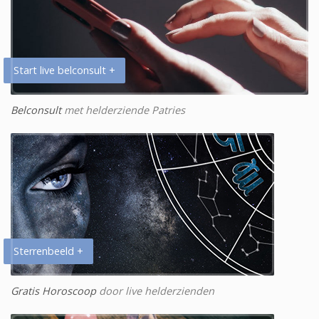
Start live belconsult +
Belconsult
met helderziende Patries
Sterrenbeeld +
Gratis Horoscoop
door live helderzienden