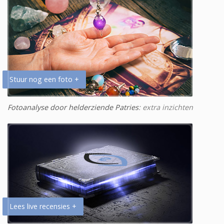
Stuur nog een foto +
Fotoanalyse door helderziende Patries
: extra inzichten
Lees live recensies +