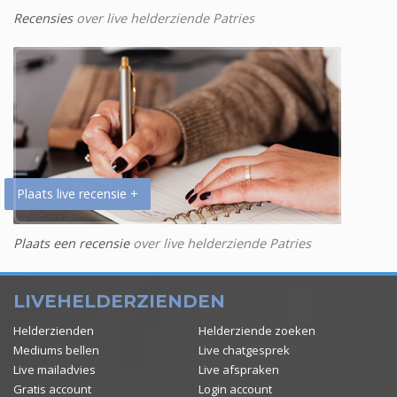
Recensies
over live helderziende Patries
Plaats live recensie +
Plaats een recensie
over live helderziende Patries
LIVEHELDERZIENDEN
Helderzienden
Helderziende zoeken
Mediums bellen
Live chatgesprek
Live mailadvies
Live afspraken
Gratis account
Login account