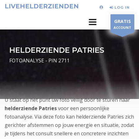
LIVEHELDERZIENDEN
LOG IN
GRATIS
ACCOUNT
HELDERZIENDE PATRIES
FOTOANALYSE - PIN 2711
U staat op het punt uw foto veilig door te sturen naar
helderziende Patries
voor een persoonlijke
fotoanalyse. Via deze foto kan helderziende Patries zich
gerichter afstemmen op jouw energie en situatie, zodat
je tijdens het consult snellere en concretere inzichten