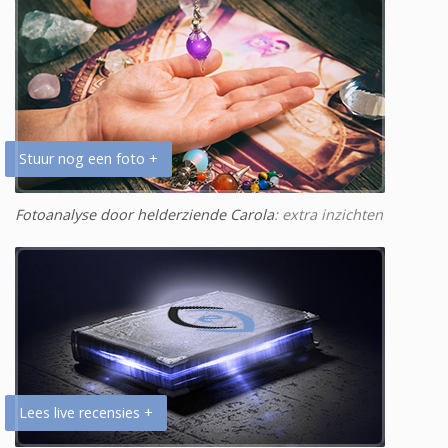
Stuur nog een foto +
Fotoanalyse door helderziende Carola
: extra inzichten
Lees live recensies +