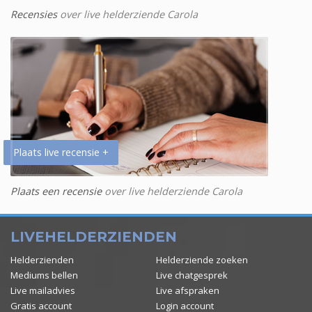
Recensies
over live helderziende Carola
Plaats live recensie +
Plaats een recensie
over live helderziende Carola
LIVEHELDERZIENDEN
Helderzienden
Helderziende zoeken
Mediums bellen
Live chatgesprek
Live mailadvies
Live afspraken
Gratis account
Login account