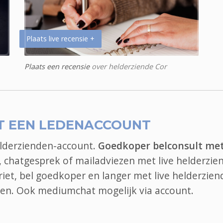
Plaats live recensie +
Plaats een recensie
over helderziende Cor
T EEN LEDENACCOUNT
elderzienden-account.
Goedkoper belconsult me
, chatgesprek of mailadviezen met live helderzie
oriet, bel goedkoper en langer met live helderzien
elen. Ook
mediumchat
mogelijk via account.