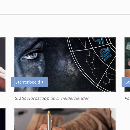
Sterrenbeeld +
St
Gratis Horoscoop
door helderzienden
Fo