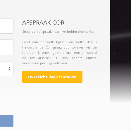
AFSPRAAK COR
Stuur een afspraak naar live helderziende Cor.
Geef aan op welk tijdstip en welke dag u
helderziende Cor graag zou spreken via de
telefoon. U ontvangt via e-mail een antwoord
op uw afspraak. U kan slechts enkele
verzoeken per dag indienen.
Overzicht live afspraken