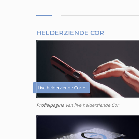
HELDERZIENDE COR
Live helderziende Cor +
Profielpagina
van live helderziende Cor