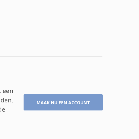
t een
nden,
MAAK NU EEN ACCOUNT
de