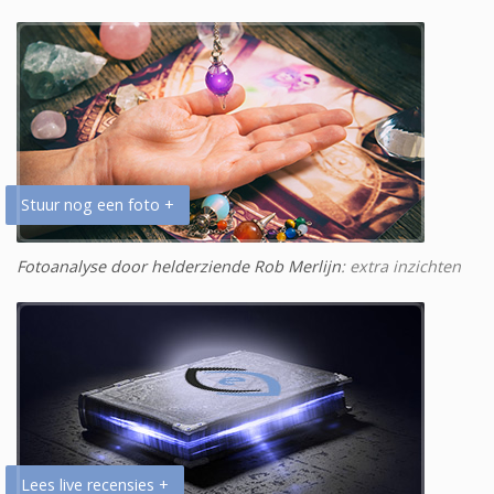
Stuur nog een foto +
Fotoanalyse door helderziende Rob Merlijn
: extra inzichten
Lees live recensies +