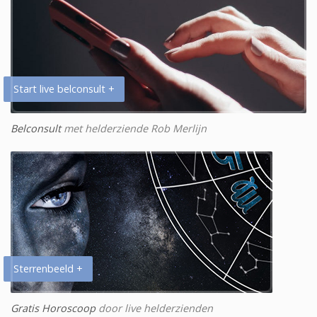
Start live belconsult +
Belconsult
met helderziende Rob Merlijn
Sterrenbeeld +
Gratis Horoscoop
door live helderzienden