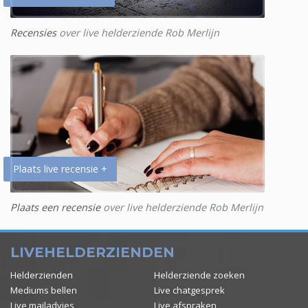
Recensies
over live helderziende Rob Merlijn
Plaats live recensie +
Plaats een recensie
over live helderziende Rob Merlijn
LIVEHELDERZIENDEN
Helderzienden
Helderziende zoeken
Mediums bellen
Live chatgesprek
Live mailadvies
Live afspraken