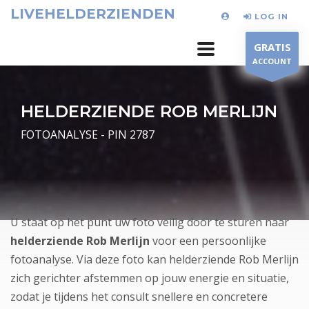
LIVEHELDERZIENDEN
LOG IN
GRATIS
ACCOUNT
HELDERZIENDE ROB MERLIJN
FOTOANALYSE - PIN 2787
U staat op het punt uw foto veilig door te sturen naar
helderziende Rob Merlijn
voor een persoonlijke
fotoanalyse. Via deze foto kan helderziende Rob Merlijn
zich gerichter afstemmen op jouw energie en situatie,
zodat je tijdens het consult snellere en concretere